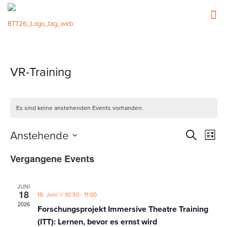
VR-Training
Es sind keine anstehenden Events vorhanden.
Events
Event
Anstehende
Suche
Liste
Ansic
Such-
Datum
Navig
Vergangene Events
wählen.
und
Ansicht
JUNI
18
-
18. Juni // 10:30
11:00
2026
Forschungsprojekt Immersive Theatre Training
(ITT): Lernen, bevor es ernst wird