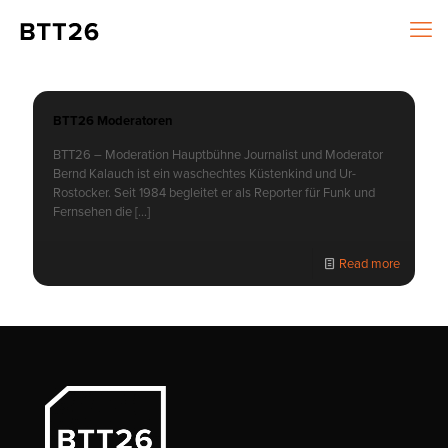
BTT26 Moderatoren
BTT26 – Moderation Hauptbühne Journalist und Moderator
Bernd Kalauch ist ein waschechtes Küstenkind und Ur-
Rostocker. Seit 1984 begleitet er als Reporter für Funk und
Fernsehen die
[…]
Read more