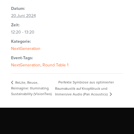
Datum:
20.Juni 2024
Zeit:
12:20 - 13:20
Kategorie:
NextGeneration
Event-Tags:
NextGeneration
,
Round Table 1
Perfekte Symbiose aus optimierter
ReLite, Reuse,
Reimagine: Illuminating
Raumakustik auf Knopfdruck und
Sustainability (VisionTwo)
Immersive Audio (Pan Acoustics)