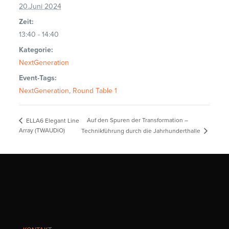
20.Juni 2024
Zeit:
13:40 - 14:40
Kategorie:
NextGeneration
Event-Tags:
NextGeneration
,
Round Table 1
Auf den Spuren der Transformation –
ELLA6 Elegant Line
Array (TWAUDiO)
Technikführung durch die Jahrhunderthalle