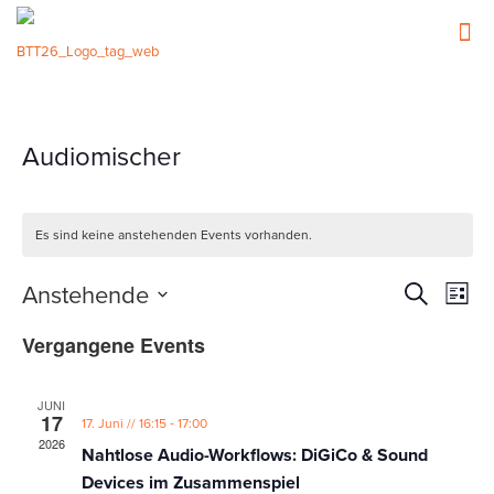
Audiomischer
Es sind keine anstehenden Events vorhanden.
Events
Event
Anstehende
Suche
Liste
Ansic
Such-
Datum
Navig
Vergangene Events
wählen.
und
Ansicht
JUNI
17
-
17. Juni // 16:15
17:00
2026
Nahtlose Audio-Workflows: DiGiCo & Sound
Devices im Zusammenspiel