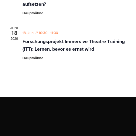
aufsetzen?
Hauptbühne
JUNI
18
-
18. Juni // 10:30
11:00
2026
Forschungsprojekt Immersive Theatre Training
(ITT): Lernen, bevor es ernst wird
Hauptbühne