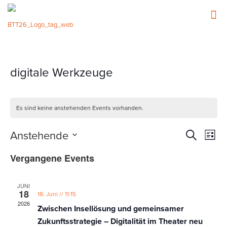
digitale Werkzeuge
Es sind keine anstehenden Events vorhanden.
Events
Event
Anstehende
Suche
Liste
Ansic
Such-
Datum
Navig
Vergangene Events
wählen.
und
Ansicht
JUNI
18
18. Juni // 11:15
2026
Zwischen Insellösung und gemeinsamer
Zukunftsstrategie – Digitalität im Theater neu