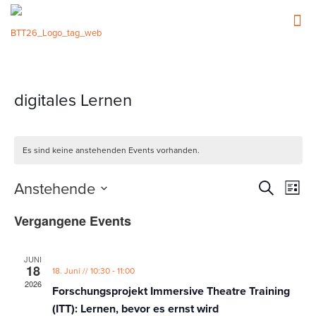
digitales Lernen
Es sind keine anstehenden Events vorhanden.
Events
Event
Anstehende
Suche
Liste
Ansic
Such-
Datum
Navig
Vergangene Events
wählen.
und
Ansicht
JUNI
18
-
18. Juni // 10:30
11:00
2026
Forschungsprojekt Immersive Theatre Training
(ITT): Lernen, bevor es ernst wird