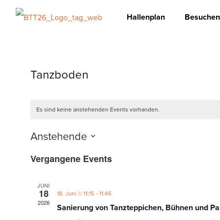
Hallenplan
Besuchen
Tanzboden
Es sind keine anstehenden Events vorhanden.
Anstehende
Datum
Vergangene Events
wählen.
JUNI
18
-
18. Juni // 11:15
11:45
2026
Sanierung von Tanzteppichen, Bühnen und Pa