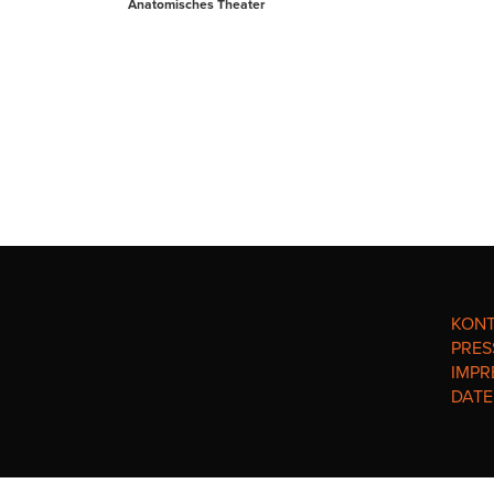
Anatomisches Theater
KON
PRES
IMPR
DAT