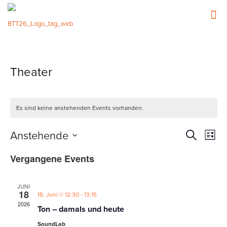
Theater
Es sind keine anstehenden Events vorhanden.
Events
Event
Anstehende
Suche
Liste
Ansic
Such-
Datum
Navig
Vergangene Events
wählen.
und
Ansicht
JUNI
18
-
18. Juni // 12:30
13:15
2026
Ton – damals und heute
SoundLab