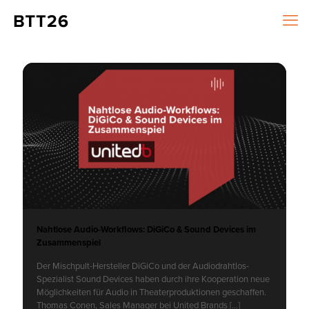
Nahtlose Audio-Workflows: DiGiCo & Sound Devices im
Zusammenspiel
Der Mischpult-Hersteller DiGiCo und der Audiodrahtlos-
Spezialist Sound Devices haben durch ihre Kooperation neue
Möglichkeiten für Audio in Theaterproduktionen geschaffen.
Thomas Conen, Sales Manager bei United Brands
[…]