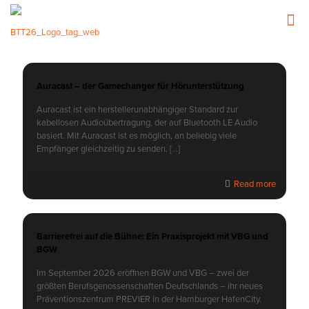
Auracast – der Gamechanger für Hörunterstützung
Auracast ist ein herstellerunabhängiger Standard zur
kabellosen Audioübertragung, der auf Bluetooth LE Audio
basiert. Mit Auracast ist es möglich, an beliebig viele
Empfänger gleichzeitig zu senden.
[…]
Read more
Barrierefrei auf die Bühne: Ein Praxisprojekt mit VBG und
BGW
Im September 2026 eröffnen BGW und VBG – zwei der
größten Berufsgenossenschaften Deutschlands – ihr neues
Präventionszentrum PREVIER in der Hamburger HafenCity.