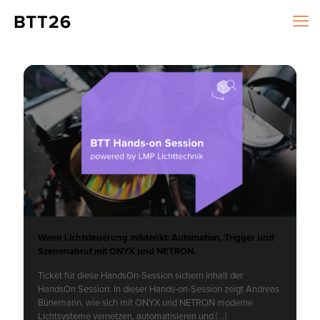
Wenn Lichtsteuerung mitdenkt: Automation, Trigger und
Szenenabruf mit ONYX und NETRON.
Ticket für diese HandsOn-Session sichern Inhalt der
HandsOn Session: In dieser Hands-on-Session zeigt Andreas
Bünemann, wie sich mit ONYX und NETRON moderne
Lichtsysteme vernetzen, automatisieren und
[…]