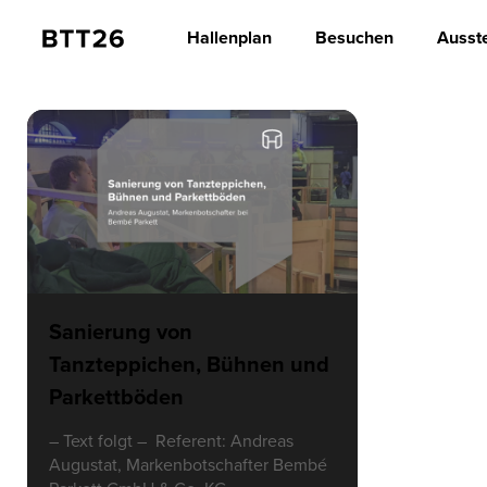
Hallenplan
Besuchen
Ausste
Sanierung von
Tanzteppichen, Bühnen und
Parkettböden
– Text folgt – Referent: Andreas
Augustat, Markenbotschafter Bembé