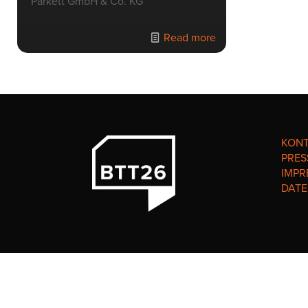
Parkett GmbH & Co. KG
Read more
KON
PRES
IMPR
DAT