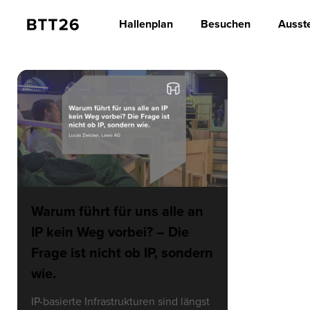
Hallenplan
Besuchen
Ausste
Warum führt für uns alle an
IP kein Weg vorbei? – Die
Frage ist nicht ob IP, sondern
wie.
IP-basierte Infrastrukturen sind längst