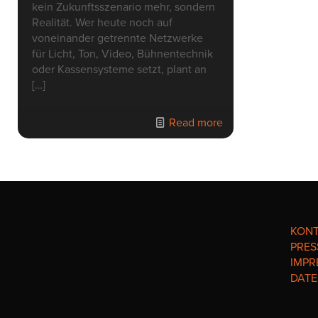
kein Zukunftsszenario mehr, sondern
Realität. Wer heute noch auf
voneinander getrennte Netzwerke
für Licht, Ton, Video, Bühnentechnik
oder Kassensysteme setzt, plant an
[…]
Read more
KON
PRES
IMPR
DAT