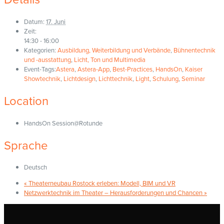
Datum:
17. Juni
Zeit:
14:30 - 16:00
Kategorien:
Ausbildung, Weiterbildung und Verbände
,
Bühnentechnik
und -ausstattung
,
Licht, Ton und Multimedia
Event-Tags:
Astera
,
Astera-App
,
Best-Practices
,
HandsOn
,
Kaiser
Showtechnik
,
Lichtdesign
,
Lichttechnik
,
Light
,
Schulung
,
Seminar
Location
HandsOn Session@Rotunde
Sprache
Deutsch
«
Theaterneubau Rostock erleben: Modell, BIM und VR
Netzwerktechnik im Theater – Herausforderungen und Chancen
»