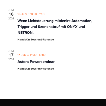
JUNI
18
-
18. Juni // 10:00
11:30
2026
Wenn Lichtsteuerung mitdenkt: Automation,
Trigger und Szenenabruf mit ONYX und
NETRON.
HandsOn Session@Rotunde
JUNI
17
-
17. Juni // 14:30
16:00
2026
Astera Powerseminar
HandsOn Session@Rotunde