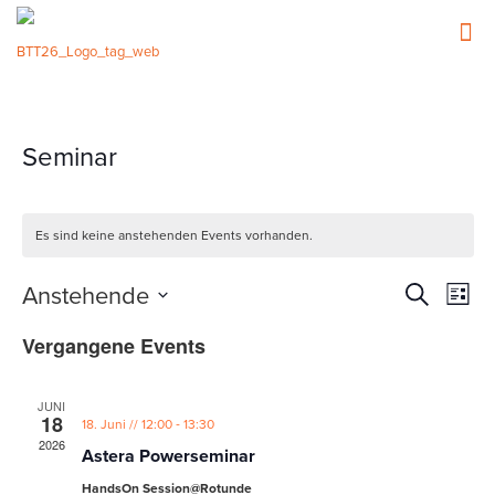
Seminar
Es sind keine anstehenden Events vorhanden.
Events
Event
Anstehende
Suche
Liste
Ansic
Such-
Datum
Navig
Vergangene Events
wählen.
und
Ansicht
JUNI
18
-
18. Juni // 12:00
13:30
2026
Astera Powerseminar
HandsOn Session@Rotunde