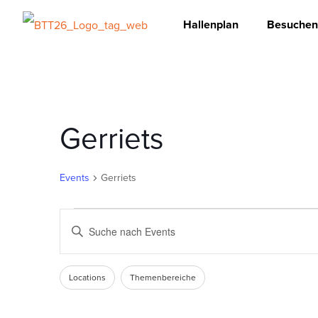
Hallenplan
Besuchen
Gerriets
Events
Gerriets
Events
Events
Geben
Sie
für
Such-
Das
Schlüsselwort.
Changing
Filters
Locations
Themenbereiche
10.Juni
und
Suche
any
nach
of